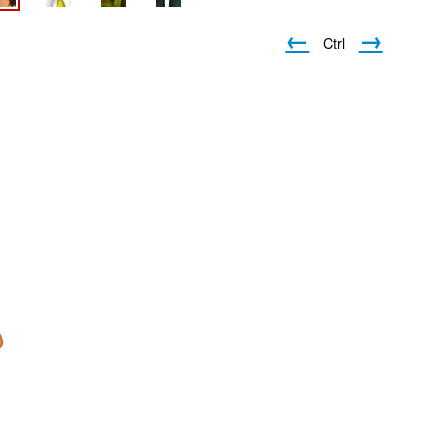
←
→
Ctrl