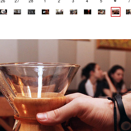
6
26
27
28
1
2
3
4
5
7